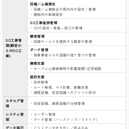
回線／心線貸出
・回線／心線貸出の局内外の設計／管理
・建物内の配線設計
SO工事進捗管理
・SOの設計～実施～竣工の管理
顧客管理
SO工事管
・回線サービスを提供する顧客の管理
理(顧客か
ダーク管理
らのSO工
・他事業者からの設備の借り受けの管理
事)
障害支援
・ケーブル心線破断時の影響範囲/迂回経路
設計支援
・住所検索
・ルート検索，ロス計算，距離計測
・線路設備，収容設備へのファイル添付
カタログ管
・収容設備，線路設備の仕様管理
理
システム管
・ユーザー管理
理
・データ管理（バックアップ／リストア）
データ移行
・ＣＳＶデータ吐き出し／読み込み