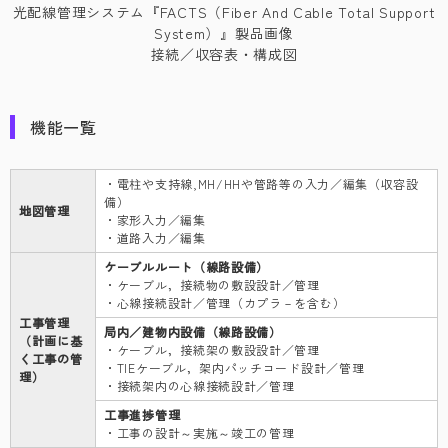
光配線管理システム『FACTS（Fiber And Cable Total Support
System）』製品画像
接続／収容表・構成図
機能一覧
・電柱や支持線,MH/HHや管路等の入力／編集（収容設
備）
地図管理
・家形入力／編集
・道路入力／編集
ケーブルルート（線路設備）
・ケーブル，接続物の敷設設計／管理
・心線接続設計／管理（カプラ－を含む）
工事管理
局内／建物内設備（線路設備）
（計画に基
・ケーブル，接続架の敷設設計／管理
く工事の管
・TIEケーブル，架内パッチコード設計／管理
理）
・接続架内の心線接続設計／管理
工事進捗管理
・工事の設計～実施～竣工の管理