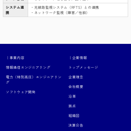
システム連
・光線路監視システム（RFTS）との連携
携
・ネットワーク監視（障害／性能）
｜事業内容
｜企業情報
情報通信エンジニアリング
トップメッセージ
電力（特別高圧）エンジニアリン
企業理念
グ
会社概要
ソフトウェア開発
沿革
拠点
組織図
決算公告