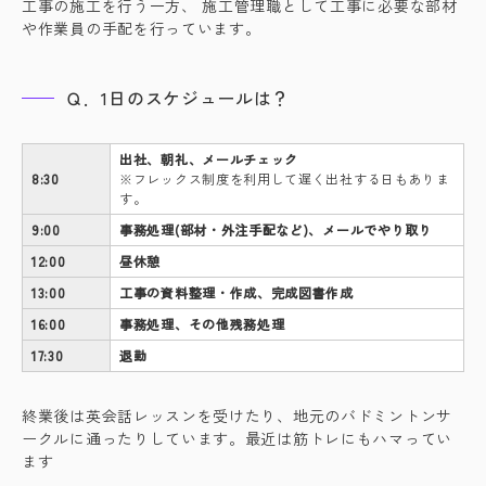
工事の施工を行う一方、 施工管理職として工事に必要な部材
や作業員の手配を行っています。
Ｑ．1日のスケジュールは？
出社、朝礼、メールチェック
8:30
※フレックス制度を利用して遅く出社する日もありま
す。
9:00
事務処理(部材・外注手配など)、メールでやり取り
12:00
昼休憩
13:00
工事の資料整理・作成、完成図書作成
16:00
事務処理、その他残務処理
17:30
退勤
終業後は英会話レッスンを受けたり、地元のバドミントンサ
ークルに通ったりしています。最近は筋トレにもハマってい
ます