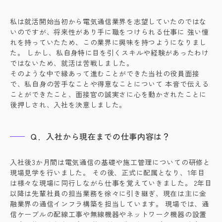
私は就活開始当初から電気通信業界を志望していたのではな
いのですが、将来性があり手に職をつけられる仕事に 強い憧
れを持っていたため、この業界に興味を持つようになりまし
た。 しかし、私自身特に目を引くスキルや経験があったわけ
ではないため、就活は苦戦しました。
そのような中で縁あって進むことができた当社の役員面接
で、私自身の苦手なことや得意なことについて 本音で伝える
ことができたこと、面接官の誠実さに心を動かされたことに
後押しされ、入社を決意しました。
Ｑ．入社から現在までの仕事内容は？
入社後3か月間は電気通信の基礎や施工管理についての研修と
現場見学を行いました。 その後、正式に配属となり、1年目
は様々な現場に同行しながら仕事を覚えていきました。 2年目
以降は先輩社員の担当業務を徐々に引き継ぎ、現在は主に金
融業界の通信インフラ構築を担当しています。 現場では、通
信ケーブルの配線工事や無線機器やネットワーク機器の設置