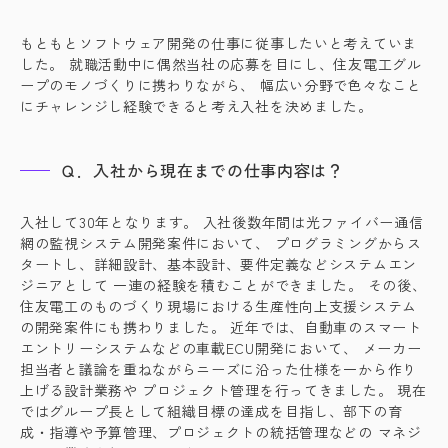
もともとソフトウェア開発の仕事に従事したいと考えていま
した。 就職活動中に偶然当社の応募を目にし、住友電工グル
ープのモノづくりに携わりながら、 幅広い分野で色々なこと
にチャレンジし経験できると考え入社を決めました。
Ｑ．入社から現在までの仕事内容は？
入社して30年となります。 入社後数年間は光ファイバー通信
網の監視システム開発案件において、 プログラミングからス
タートし、詳細設計、基本設計、要件定義などシステムエン
ジニアとして 一連の経験を積むことができました。 その後、
住友電工のものづくり現場における生産性向上支援システム
の開発案件にも携わりました。 近年では、自動車のスマート
エントリーシステムなどの車載ECU開発において、 メーカー
担当者と議論を重ねながらニーズに沿った仕様を一から作り
上げる設計業務や プロジェクト管理を行ってきました。 現在
ではグループ長として組織目標の達成を目指し、部下の育
成・指導や予算管理、プロジェクトの統括管理などの マネジ