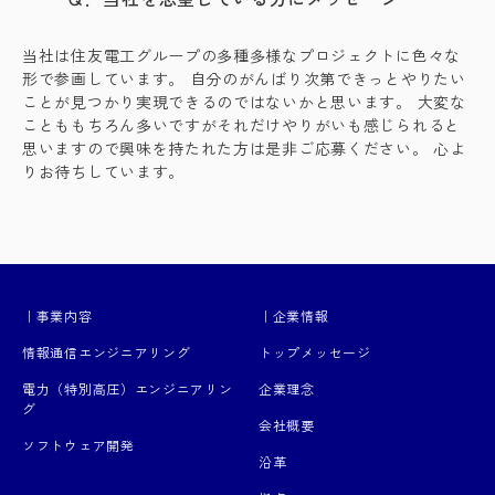
当社は住友電工グループの多種多様なプロジェクトに色々な
形で参画しています。 自分のがんばり次第できっとやりたい
ことが見つかり実現できるのではないかと思います。 大変な
ことももちろん多いですがそれだけやりがいも感じられると
思いますので興味を持たれた方は是非ご応募ください。 心よ
りお待ちしています。
｜事業内容
｜企業情報
情報通信エンジニアリング
トップメッセージ
電力（特別高圧）エンジニアリン
企業理念
グ
会社概要
ソフトウェア開発
沿革