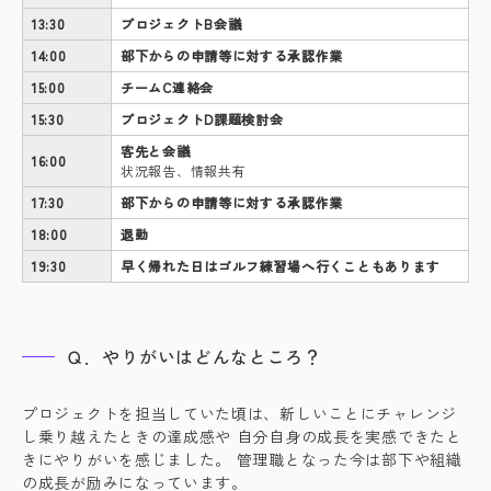
13:30
プロジェクトB会議
14:00
部下からの申請等に対する承認作業
15:00
チームC連絡会
15:30
プロジェクトD課題検討会
客先と会議
16:00
状況報告、情報共有
17:30
部下からの申請等に対する承認作業
18:00
退勤
19:30
早く帰れた日はゴルフ練習場へ行くこともあります
Ｑ．やりがいはどんなところ？
プロジェクトを担当していた頃は、新しいことにチャレンジ
し乗り越えたときの達成感や 自分自身の成長を実感できたと
きにやりがいを感じました。 管理職となった今は部下や組織
の成長が励みになっています。