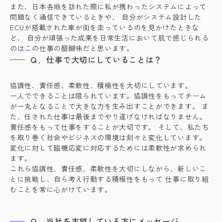
また、日本各地を訪れた際に私が携わったシステムによって
問題なく通信できているときや、 自分がシステム設計した
ECUが搭載された車が街を走っているのを見かけたときな
ど、 自分が頑張った成果を日常生活において肌で感じられる
のはこの仕事の醍醐味だと思います。
Ｑ．仕事で大切にしていることは？
協調性、責任感、柔軟性、積極性を大切にしています。
一人でできることは限られています。協調性をもってチーム
が一丸となることで大きな力を生み出すことができます。 ま
た、任された仕事は最後までやり遂げなければなりません。
責任感をもって仕事をすることが大切です。 そして、私たち
を取り巻く社会やビジネスの環境は刻々と変化しています。
変化に対して臨機応変に対応するためには柔軟性が求められ
ます。
これら協調性、責任感、柔軟性を大切にしながら、新しいこ
とに挑戦し、自ら考え行動する積極性をもって 仕事に取り組
むことを常に心がけています。
Ｑ．当社を志望している方にメッセージ